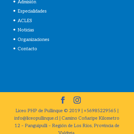
Admisión
Especialidades
ACLES
Noticias
Organizaciones
Contacto
Liceo PHP de Pullinque © 2019 | +56985229565 |
info@liceopullinque.cl | Camino Coñaripe Kilometro
12 – Panguipulli – Región de Los Ríos, Provincia de
Valdivia.