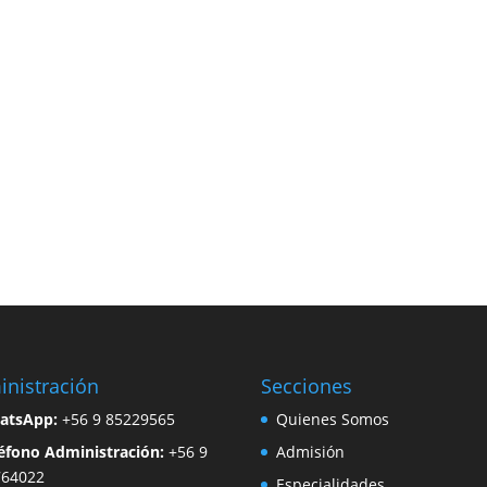
nistración
Secciones
atsApp
:
+56 9 85229565
Quienes Somos
éfono Administración:
+56 9
Admisión
764022
Especialidades