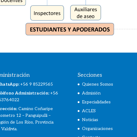
inistración
Secciones
hatsApp
:
+56 9 85229565
Quienes Somos
léfono Administración:
+56
Admisión
53764022
Especialidades
rección:
Camino Coñaripe
ACLES
lometro 12 – Panguipulli –
Noticias
gión de Los Ríos, Provincia
Organizaciones
 Valdivia.