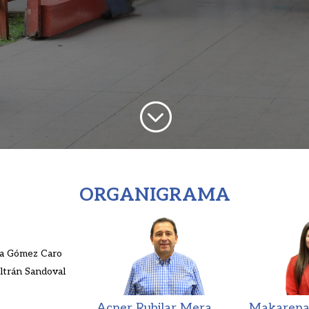
;
ORGANIGRAMA
a Gómez Caro
ltrán Sandoval
Acner Rubilar Mera
Makarena