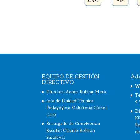
EQUIPO DE GESTIÓN
Adm
DIRECTIVO
W
Director: Acner Rubilar Mera
Te
Jefa de Unidad Técnica
9 
Pedagógica: Makarena Gómez
Di
Caro
Ki
Encargado de Convivencia
Re
Escolar:
Claudio Beltrán
de
Sandoval